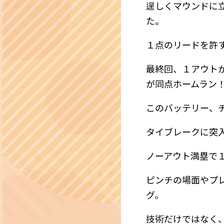
逞しくマウンドに
た。
１点のリードを許
最終回、１アウト
が同点ホームラン
このバッテリー、
タイブレークに突
ノーアウト満塁で
ピンチの場面やプ
グ。
技術だけではなく