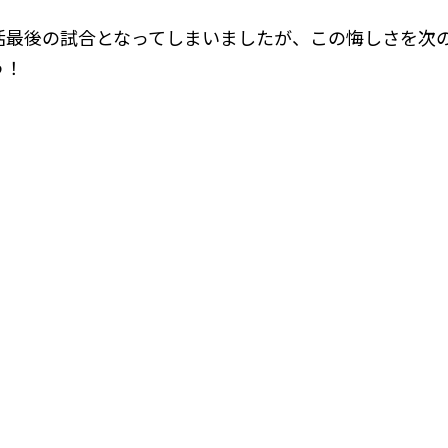
活最後の試合となってしまいましたが、この悔しさを次
う！
きる最高のサポート、指導をしていきます。
一覧へ戻る